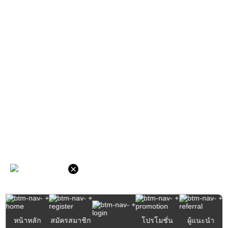
×
หน้าหลัก
สมัครสมาชิก
โปรโมชั่น
ผู้แนะนำ