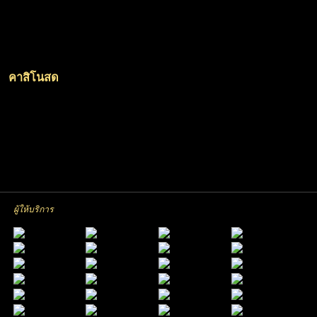
คาสิโนสด
ผู้ให้บริการ